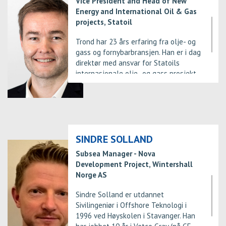
Vice President and Head of New
maskiningeniør ved Høgskolen i
Energy and International Oil & Gas
Telemark i Porsgrunn i 1977. Rugtvedt
projects, Statoil
er også styreleder i Norges Jeger og
Fiskerforbund.
Trond har 23 års erfaring fra olje- og
gass og fornybarbransjen. Han er i dag
direktør med ansvar for Statoils
internasjonale olje- og gass prosjekt,
samt selskapets fornybare prosjekt.
Trond har i hovedsak jobbet med
prosjektutvikling i flere roller i Statoil.
Han har vært direktør for subsea,
pipeline and cessation
prosjektporteføljen, han har vært
SINDRE SOLLAND
prosjektdirektør for Valemon
Subsea Manager - Nova
utbyggingen, prosjektleder for Gjøa
Development Project, Wintershall
plattformen, og hatt ulike roller i
Norge AS
Kvitebjørn og Troll Kollsnes
utbyggingen. Trond er utdannet
Sindre Solland er utdannet
sivilingeniør fra NTNU i Trondheim
Sivilingeniør i Offshore Teknologi i
innen kjemiteknikk.
1996 ved Høyskolen i Stavanger. Han