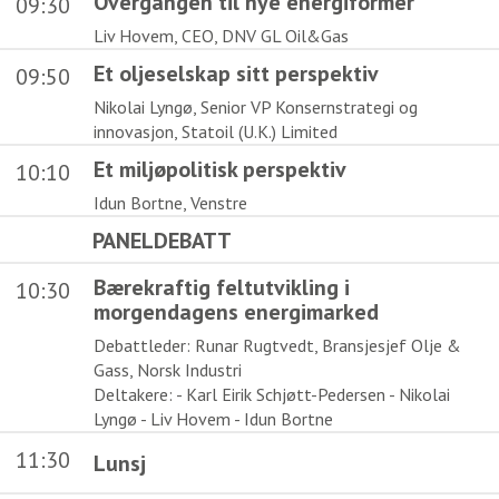
Overgangen til nye energiformer
09:30
Liv Hovem, CEO, DNV GL Oil&Gas
Et oljeselskap sitt perspektiv
09:50
Nikolai Lyngø, Senior VP Konsernstrategi og
innovasjon, Statoil (U.K.) Limited
Et miljøpolitisk perspektiv
10:10
Idun Bortne, Venstre
PANELDEBATT
Bærekraftig feltutvikling i
10:30
morgendagens energimarked
Debattleder: Runar Rugtvedt, Bransjesjef Olje &
Gass, Norsk Industri
Deltakere: - Karl Eirik Schjøtt-Pedersen - Nikolai
Lyngø - Liv Hovem - Idun Bortne
11:30
Lunsj