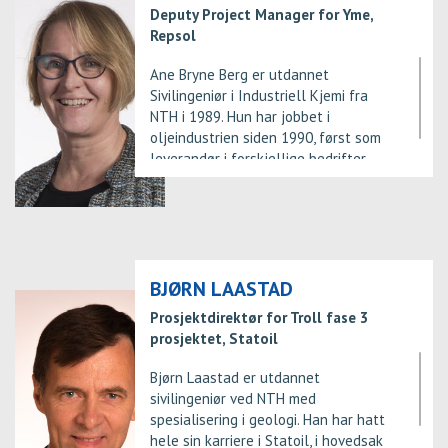
Deputy Project Manager for Yme,
Repsol
Ane Bryne Berg er utdannet
Sivilingeniør i Industriell Kjemi fra
NTH i 1989. Hun har jobbet i
oljeindustrien siden 1990, først som
leverandør i forskjellige bedrifter
hovedsakelig med forskjellige
lederposisjoner i
modifikasjonsprosjekter. Siden 2005
har Ane jobbet i Talisman/ Repsol
med ledelse av prosjekter fram til
2009. Fra 2009 til 2015 var hun leder
BJØRN LAASTAD
for driftstøtte. Fra 2016 til i dag har
Prosjektdirektør for Troll fase 3
hun vært prosjektleder Yme New
prosjektet, Statoil
Development, nå Deputy Project
Manager for Yme.
Bjørn Laastad er utdannet
sivilingeniør ved NTH med
spesialisering i geologi. Han har hatt
hele sin karriere i Statoil, i hovedsak