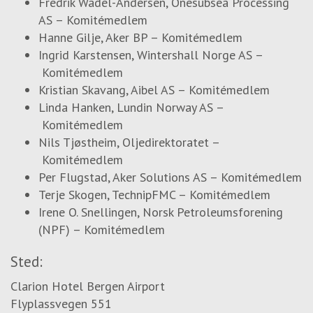
Fredrik Wadel-Andersen,
Onesubsea Processing
gjesteforsker på Stanford University
AS –
Komitémedlem
under Reliability of Marine Structures
Hanne Gilje,
Aker BP –
Komitémedlem
programmet.
Ingrid Karstensen,
Wintershall Norge AS –
Komitémedlem
Kristian Skavang,
Aibel AS –
Komitémedlem
Linda Hanken,
Lundin Norway AS –
Komitémedlem
Nils Tjøstheim,
Oljedirektoratet –
Komitémedlem
Per Flugstad,
Aker Solutions AS –
Komitémedlem
Terje Skogen, TechnipFMC
–
Komitémedlem
Irene O. Snellingen,
Norsk Petroleumsforening
(NPF) –
Komitémedlem
Sted:
Clarion Hotel Bergen Airport
Flyplassvegen 551