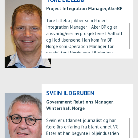
er spesielt opptatt av digitalisering,
Project Integration Manager, AkerBP
innovasjon og framtidens
energisystemer. Lars Høier er
Tore Lillebø jobber som Project
utdannet Cand Scient i fysikk, UiO,
Integration Manager I Aker BP og er
1993 og Dr. ing i petroleumsteknologi,
ansvarlig/eier av prosjektene I Valhall
1997. Av verv utenfor Statoil kan
og Hod lisensene. Han kom fra BP
nevnes Professor II på NTNU, Inst for
Norge som Operation Manager for
petroleumsteknologi og anvendt
prosjekter i Nordsjøen. Lillebø har
geofysikk i perioden 2009-2014, samt
totalt 30 års erfaring fra oljebransjen
Styreleder i OG21 i 2014-2015.
for operatører og leverandører. Har
vært involvert i flere store prosjekter i
Saga Petroleum og BP Norge og har 10
års offshore erfaring fra disse 2
selskapene Utdannelsen er en
SVEIN ILDGRUBEN
Master's Degree in Technology and
Government Relations Manager,
Operations Management fra
Wintershall Norge
Universitet I Stavanger.
Svein er utdannet journalist og har
flere års erfaring fra blant annet VG.
Etter at han begynte i oljeindustrien