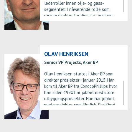
Petroleum Services, samt flere
lederroller innen olje- og gass-
stillinger i Aker Kværner Subsea. Tom
segmentet. I nåværende rolle som
er styremedlem Subsea Valley (2013 -
regionsdirektør for digitale løsninger
2017) og Medlem av ekspertgruppe
har han ansvar for strategiske kunder
undervann, NORSOK.
og partnere i Skandinavia og EMEA.
Meløe har lang erfaring fra visuell
kommunikasjon og software løsninger
med ansvar for global account
management, M&A, branding, og
OLAV HENRIKSEN
etablering av nye lederteam. Lars er
Senior VP Projects, Aker BP
utdannet ingeniør i kybernetikk, samt
bedriftsøkonom.
Olav Henriksen startet i Aker BP som
direktør prosjekter i januar 2015. Han
kom til Aker BP fra ConocoPhillips hvor
han siden 1990 har jobbet med store
utbyggingsprosjekter. Han har jobbet
med prosjekter som Ekofisk, Statfjord,
Gullfaks, Oseberg og Eldfisk i sin
lange arbeidserfaring hos både
Kværner Installasjon og
ConocoPhillips. Henriksen er utdannet