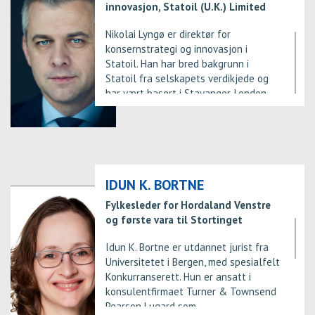
innovasjon, Statoil (U.K.) Limited
styremedlem i flere
forskningsrelaterte institusjoner. Liv
Nikolai Lyngø er direktør for
Hovem har en MSc i Naval
konsernstrategi og innovasjon i
Architecture og Offshore Engineering
Statoil. Han har bred bakgrunn i
fra UC Berkeley (1990) og en MSc i
Statoil fra selskapets verdikjede og
byggteknikk fra Norges Tekniske
har vært basert i Stavanger, London
Høgskole (nå NTNU) (1987).
og Houston. Fra 2014 til 2016 ledet
han konsernsjefens kontor. Lyngø er
utdannet sivilingeniør fra NTNU i
Trondheim innen Industriell økonomi
og teknologiledelse. Han har også
jobbet som rådgiver i Petoro AS som
IDUN K. BORTNE
konsulent i PWC Consulting.
Fylkesleder for Hordaland Venstre
og første vara til Stortinget
Idun K. Bortne er utdannet jurist fra
Universitetet i Bergen, med spesialfelt
Konkurranserett. Hun er ansatt i
konsulentfirmaet Turner & Townsend
Pearson Lugard som