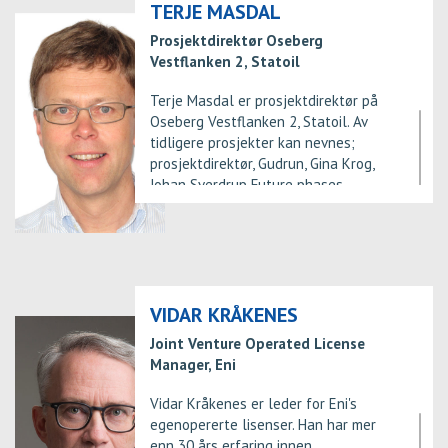
Director and Project Manager
TERJE MASDAL
Facilities. He has assumed
Prosjektdirektør Oseberg
responsibility for whole Maria in
Vestflanken 2, Statoil
autumn 2017.
Terje Masdal er prosjektdirektør på
Oseberg Vestflanken 2, Statoil. Av
tidligere prosjekter kan nevnes;
prosjektdirektør, Gudrun, Gina Krog,
Johan Sverdrup Future phases,
prosjektleder Statfjord Late Life,
Norne gasseksport, Gullfaks
satellitter fase 2 og Sjefsingeniør
Prosjektutvikling. Terje Masdal er
utdannet Sivilingeniør fra NTH i 1989.
VIDAR KRÅKENES
Joint Venture Operated License
Manager, Eni
Vidar Kråkenes er leder for Eni's
egenopererte lisenser. Han har mer
enn 30 års erfaring innen