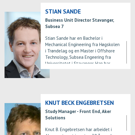
ingeniør fra Møre og Romsdal
Ingeniørhøyskole.
STIAN SANDE
Business Unit Director Stavanger,
Subsea 7
Stian Sande har en Bachelor i
Mechanical Engineering fra Høgskolen
i Trøndelag og en Master i Offshore
Technology, Subsea Engeering fra
Universitetet i Stavanger. Han har
erfaring fra Acergy Norway AS som
Project Engineer og Project Manager.
Han ble ansatt i Subsea 7 Norway i
2011, først som Project Director og fra
2015 som Business Unit Director.
KNUT BECK ENGEBRETSEN
Study Manager - Front End, Aker
Solutions
Knut B. Engebretsen har arbeidet i