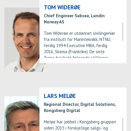
grad i Petroleumsteknologi fra Norges
TOM WIDERØE
teknisk-naturvitenskapelige
Chief Engineer Subsea, Lundin
universitet - NTNU.
Norway AS
Tom Widerøe er utdannet sivilingeniør
fra institutt for Marinteknikk, NTNU,
ferdig 1994 Executive MBA, ferdig
2016, Skema (Frankrike). De siste
årene har hatt følgende stillinger:
Chief Engineer Subsea, Lundin Norway
AS, for tiden ansvarlig for facilities
(topside + subsea), Alta/Gohta
prosjektet (fra 2016-), (2012 - 2016)
Project Manager, Brynhild
Development, Lundin. Lundins første
LARS MELØE
utbygning som operatør i Nordsjøen,
Regional Director, Digital Solutions,
(2010 - 2012) Project Engineer, Lundin
Kongsberg Digital
Norway AS, (2010 - 2010) Manager
Engineering, FMC Production Services,
Meløe har jobbet i Kongsberg gruppen
(2007 - 2010) Project Manager, AGR
siden 2013 i forskjellige salgs- og