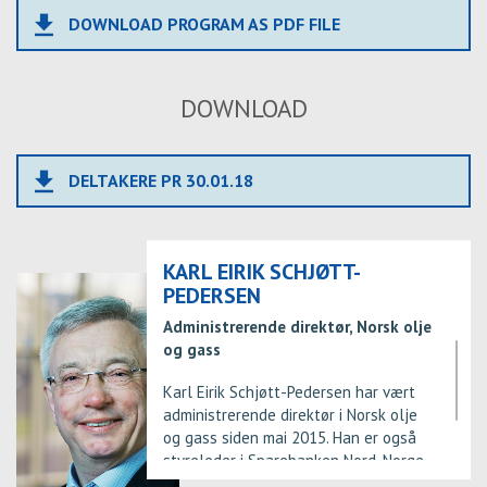
file_download
DOWNLOAD PROGRAM AS PDF FILE
DOWNLOAD
file_download
DELTAKERE PR 30.01.18
KARL EIRIK SCHJØTT-
PEDERSEN
Administrerende direktør, Norsk olje
og gass
Karl Eirik Schjøtt-Pedersen har vært
administrerende direktør i Norsk olje
og gass siden mai 2015. Han er også
styreleder i Sparebanken Nord-Norge
og i tillegg er han nestleder i