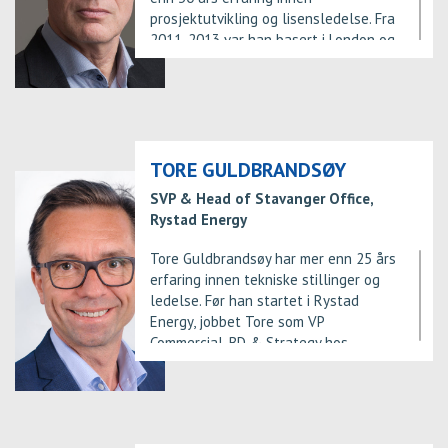
prosjektutvikling og lisensledelse. Fra
2011-2013 var han basert i London og
ledet oppfølging av partneropererte
lisenser i Europa og Amerika. Vidar
Kråkenes er utdannet Sivilingeniør
ved maskinlinjen ved NTH, ferdig
1983.
TORE GULDBRANDSØY
SVP & Head of Stavanger Office,
Rystad Energy
Tore Guldbrandsøy har mer enn 25 års
erfaring innen tekniske stillinger og
ledelse. Før han startet i Rystad
Energy, jobbet Tore som VP
Commercial, BD & Strategy hos
Talisman Norway. Han har arbeidet for
BP og Statoil og mindre E&P-
selskaper i Norge og internasjonalt,
onshore og offshore, fra leting til
produserende felt. Han har en M.Sc.