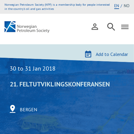
Norwegian Petroleum Society (NPF) is a membership body for people interested
EN
NO
in the country’s oil and gas activities
Skip
to
Add to Calendar
content
30 to 31 Jan 2018
21. FELTUTVIKLINGSKONFERANSEN
BERGEN