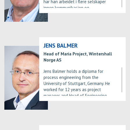
har han arbeidet i flere selskaper
innen kommunikasjon og
myndighetskontakt. Han var 20 år i
Shell og var med på Draugen-, Troll-
og Sakhalin-utbyggingene samt
Subsea Well Response Project (SWRP),
og en kortere periode i Kina. Siden
2012 har Svein vært i leder for
JENS BALMER
ekstern kommunikasjon i Wintershall
Head of Maria Project, Wintershall
Norge.
Norge AS
Jens Balmer holds a diploma for
process engineering from the
University of Stuttgart, Germany. He
worked for 12 years as project
manager and Head of Engineering
Department in the chemical industry
before he joined Wintershall, Germany
as Head of Project Engineering in
2002. In 2014, Jens has joined the
Maria project as Deputy Project