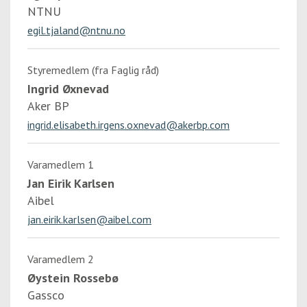
NTNU
egil.tjaland@ntnu.no
Styremedlem (fra Faglig råd)
Ingrid Øxnevad
Aker BP
ingrid.elisabeth.irgens.oxnevad@akerbp.com
Varamedlem 1
Jan Eirik Karlsen
Aibel
jan.eirik.karlsen@aibel.com
Varamedlem 2
Øystein Rossebø
Gassco