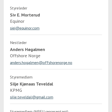
Styreleder
Siv E. Morterud
Equinor
siei@equinor.com
Nestleder
Anders Høgalmen
Offshore Norge
anders.hogalmen@offshorenorge.no
Styremedlem
Silje Kjønaas Teveldal
KPMG
silje.teveldal@gmail.com
Styremedlem (NPFU representant)