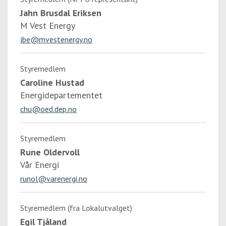
Jahn Brusdal Eriksen
M Vest Energy
jbe@mvestenergy.no
Styremedlem
Caroline Hustad
Energidepartementet
chu@oed.dep.no
Styremedlem
Rune Oldervoll
Vår Energi
runol@varenergi.no
Styremedlem (fra Lokalutvalget)
Egil Tjåland