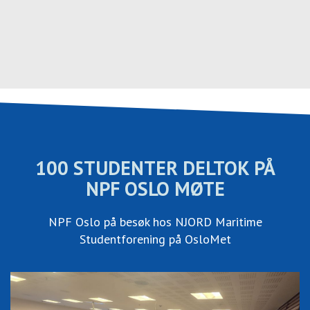
Hopp
til
innhold
100 STUDENTER DELTOK PÅ
NPF OSLO MØTE
NPF Oslo på besøk hos NJORD Maritime
Studentforening på OsloMet