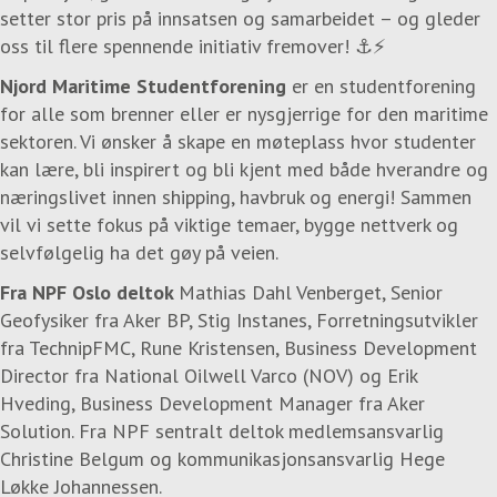
setter stor pris på innsatsen og samarbeidet – og gleder
oss til flere spennende initiativ fremover! ⚓️⚡️
Njord Maritime Studentforening
er en studentforening
for alle som brenner eller er nysgjerrige for den maritime
sektoren. Vi ønsker å skape en møteplass hvor studenter
kan lære, bli inspirert og bli kjent med både hverandre og
næringslivet innen shipping, havbruk og energi! Sammen
vil vi sette fokus på viktige temaer, bygge nettverk og
selvfølgelig ha det gøy på veien.
Fra NPF Oslo deltok
Mathias Dahl Venberget, Senior
Geofysiker fra Aker BP, Stig Instanes, Forretningsutvikler
fra TechnipFMC, Rune Kristensen, Business Development
Director fra National Oilwell Varco (NOV) og Erik
Hveding, Business Development Manager fra Aker
Solution. Fra NPF sentralt deltok medlemsansvarlig
Christine Belgum og kommunikasjonsansvarlig Hege
Løkke Johannessen.