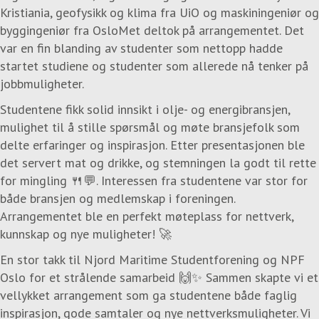
Kristiania, geofysikk og klima fra UiO og maskiningeniør og
byggingeniør fra OsloMet deltok på arrangementet. Det
var en fin blanding av studenter som nettopp hadde
startet studiene og studenter som allerede nå tenker på
jobbmuligheter.
Studentene fikk solid innsikt i olje- og energibransjen,
mulighet til å stille spørsmål og møte bransjefolk som
delte erfaringer og inspirasjon. Etter presentasjonen ble
det servert mat og drikke, og stemningen la godt til rette
for mingling 🍴💬. Interessen fra studentene var stor for
både bransjen og medlemskap i foreningen.
Arrangementet ble en perfekt møteplass for nettverk,
kunnskap og nye muligheter! 🚀
En stor takk til Njord Maritime Studentforening og NPF
Oslo for et strålende samarbeid 🙌✨ Sammen skapte vi et
vellykket arrangement som ga studentene både faglig
inspirasjon, gode samtaler og nye nettverksmuligheter. Vi